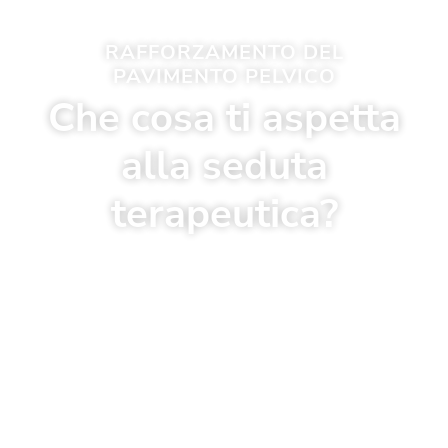
RAFFORZAMENTO DEL
PAVIMENTO PELVICO
Che cosa ti aspetta
alla seduta
terapeutica?