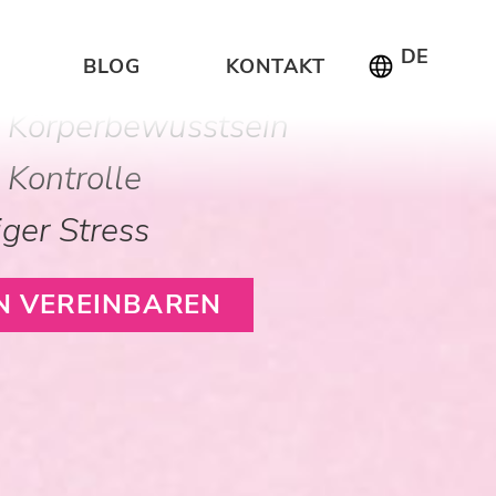
OMAN
nbodentraining
DE
BLOG
KONTAKT
 Körperbewusstsein
 Kontrolle
ger Stress
N VEREINBAREN