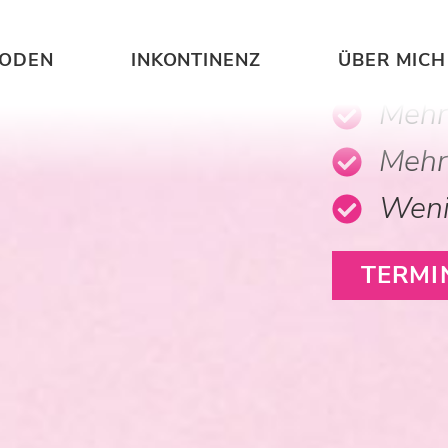
REHAW
Becke
BODEN
INKONTINENZ
ÜBER MICH
Mehr
Mehr
Weni
TERMI